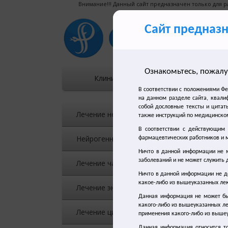
Внимание!!! Данный сайт предназначен только для 
Сайт предназ
Ознакомьтесь, пожалу
Клиническое течение
В соответствии с положениями Ф
Гл
на данном разделе сайта, квали
собой дословные тексты и цитаты
Лечение недержания мочи
также инструкций по медицинско
В соответствии с действующим
Нейрогенный мочевой пузырь
фармацевтических работников и м
Ничто в данной информации не м
В 
заболеваний и не может служить 
Лечение частого мочеиспускания
по
Ничто в данной информации не д
какое-либо из вышеуказанных лек
Лечение энуреза
Данная информация не может бы
Мо
какого-либо из вышеуказанных л
Лечение цистита
вз
применения какого-либо из вышеу
ма
Данная информация относится т