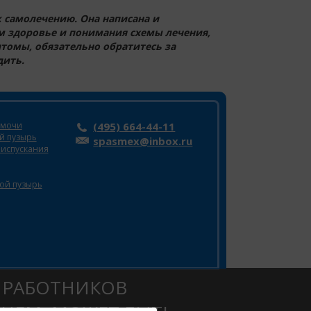
 самолечению. Она написана и
м здоровье и понимания схемы лечения,
томы, обязательно обратитесь за
дить.
 мочи
(495) 664-44-11
й пузырь
spasmex@inbox.ru
еиспускания
ой пузырь
 РАБОТНИКОВ