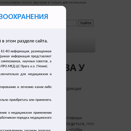
спользована только врачами и только для легальных
РАВООХРАНЕНИЯ
в этом разделе сайта.
Словарь
№ 61-ФЗ информация, размещенная
реза у детей
 Данная информация представляет
 симпозиумах, научных советов, а
ЕНИЯ ЭНУРЕЗА У
РО.МЕД.ЦС Прага а.о. (Чехия).
ключительно для медицинских и
стированию и лечению каких-либо
направления лечения энуреза
: коррекция
ельно приобретать или применять
поведения
шения о медицинском применении
чи
основан на установлении позитивных
работником порядка медицинского
ь борьбу с энурезом, следует убедиться, что
Необходимо создать все условия, чтобы
установленном законом порядке.