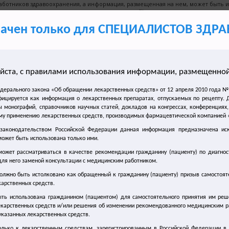
работников здравоохранения, а информация, размещенная на нем, может быть и
медицинских целей!
начен только для СПЕЦИАЛИСТОВ ЗД
Сайт для врачей о лечении синдрома
гиперактивного мочевого пузыря (ГАМП)
йста, с правилами использования информации, размещенной 
Новости
Статьи
едерального закона «Об обращении лекарственных средств» от 12 апреля 2010 года 
авная
|
Лечение энуреза
|
Современные методы лечения эну
фицируется как информация о лекарственных препаратах, отпускаемых по рецепту.
 монографий, справочников научных статей, докладов на конгрессах, конференциях,
СОВРЕМЕННЫЕ МЕТОДЫ ЛЕЧ
му применению лекарственных средств, производимых фармацевтической компанией «П
ДЕТЕЙ
 законодательством Российской Федерации данная информация предназначена ис
ожет быть использована только ими.
ожет рассматриваться в качестве рекомендации гражданину (пациенту) по диагно
последние годы наиболее эффективными считаются 2 основных
для него заменой консультации с медицинским работником.
ведения ребенка и применение фармакологических препаратов.
олжно быть истолковано как обращенный к гражданину (пациенту) призыв самостоят
Методы коррекции 
арственных средств.
ть использована гражданином (пациентом) для самостоятельного принятия им ре
тивационная терапия
. Данный метод
лечения недержания мо
екарственных средств и/или решения об изменении рекомендованного медицинским 
аимоотношений между ребенком и родителями. Прежде чем начат
казанных лекарственных средств.
лыш сам действительно хочет избавиться от данной проблемы. 
олько к лекарственным средствам, зарегистрированным в Российской Федерации в 