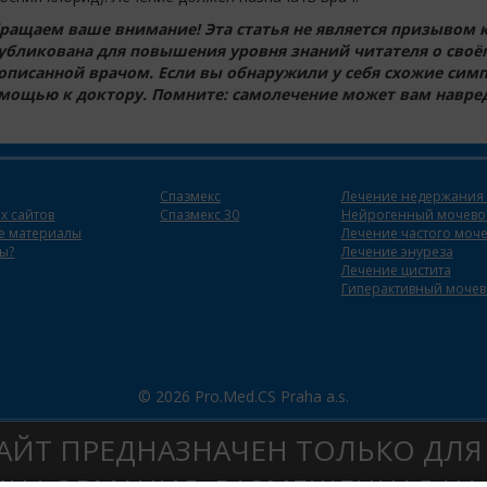
ращаем ваше внимание! Эта статья не является призывом к
убликована для повышения уровня знаний читателя о своё
описанной врачом. Если вы обнаружили у себя схожие симп
мощью к доктору. Помните: самолечение может вам навре
Спазмекс
Лечение недержания
х сайтов
Спазмекс 30
Нейрогенный мочево
ые материалы
Лечение частого моч
ты?
Лечение энуреза
Лечение цистита
Гиперактивный мочев
© 2026 Pro.Med.CS Praha a.s.
АЙТ ПРЕДНАЗНАЧЕН ТОЛЬКО ДЛЯ