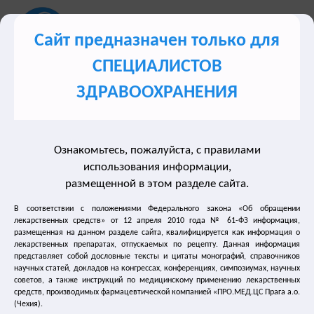
Сайт предназначен только для
СПЕЦИАЛИСТОВ
Сайт для врачей о лечении синдрома гиперактивного
ЗДРАВООХРАНЕНИЯ
мочевого пузыря (ГАМП)
Ознакомьтесь, пожалуйста, с правилами
Разделы сайта
использования информации,
размещенной в этом разделе сайта.
Лечение недержания мочи
В соответствии с положениями Федерального закона «Об обращении
лекарственных средств» от 12 апреля 2010 года № 61-ФЗ информация,
размещенная на данном разделе сайта, квалифицируется как информация о
Нейрогенный мочевой пузырь
лекарственных препаратах, отпускаемых по рецепту. Данная информация
представляет собой дословные тексты и цитаты монографий, справочников
Лечение частого мочеиспускания
научных статей, докладов на конгрессах, конференциях, симпозиумах, научных
советов, а также инструкций по медицинскому применению лекарственных
средств, производимых фармацевтической компанией «ПРО.МЕД.ЦС Прага а.о.
Лечение энуреза
(Чехия).