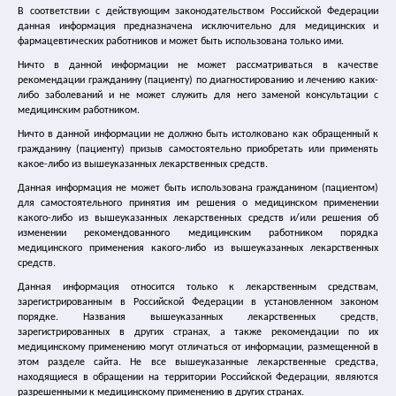
В соответствии с действующим законодательством Российской Федерации
Лечение цистита
данная информация предназначена исключительно для медицинских и
фармацевтических работников и может быть использована только ими.
Ничто в данной информации не может рассматриваться в качестве
Лечение ГМП
рекомендации гражданину (пациенту) по диагностированию и лечению каких-
либо заболеваний и не может служить для него заменой консультации с
Спазмекс
медицинским работником.
Ничто в данной информации не должно быть истолковано как обращенный к
гражданину (пациенту) призыв самостоятельно приобретать или применять
Спазмекс 30
какое-либо из вышеуказанных лекарственных средств.
Данная информация не может быть использована гражданином (пациентом)
Упражнения Кегеля
для самостоятельного принятия им решения о медицинском применении
какого-либо из вышеуказанных лекарственных средств и/или решения об
изменении рекомендованного медицинским работником порядка
Где купить спазмекс
медицинского применения какого-либо из вышеуказанных лекарственных
средств.
Статьи и справочные материалы
Данная информация относится только к лекарственным средствам,
зарегистрированным в Российской Федерации в установленном законом
порядке. Названия вышеуказанных лекарственных средств,
Каталог медицинских сайтов
зарегистрированных в других странах, а также рекомендации по их
медицинскому применению могут отличаться от информации, размещенной в
этом разделе сайта. Не все вышеуказанные лекарственные средства,
Главная
|
Нейрогенный мочевой пузырь
|
находящиеся в обращении на территории Российской Федерации, являются
Патогенез нейрогенного мочевого пузыря
разрешенными к медицинскому применению в других странах.