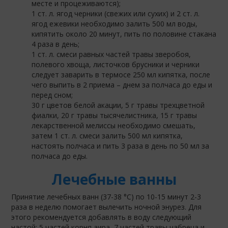
месте и процеживаются);
1 ст. л. ягод черники (свежих или сухих) и 2 ст. л.
ягод ежевики необходимо залить 500 мл воды,
кипятить около 20 минут, пить по половине стакана
4 раза в день;
1 ст. л. смеси равных частей травы зверобоя,
полевого хвоща, листочков брусники и черники
следует заварить в термосе 250 мл кипятка, после
чего выпить в 2 приема – днем за полчаса до еды и
перед сном;
30 г цветов белой акации, 5 г травы трехцветной
фиалки, 20 г травы тысячелистника, 15 г травы
лекарственной мелиссы необходимо смешать,
затем 1 ст. л. смеси залить 500 мл кипятка,
настоять полчаса и пить 3 раза в день по 50 мл за
полчаса до еды.
Лечебные ванны
Принятие лечебных ванн (37-38 °С) по 10-15 минут 2-3
раза в неделю помогает вылечить ночной энурез. Для
этого рекомендуется добавлять в воду следующий
настой: 5 частей корня аира, 7 частей травы чабреца и