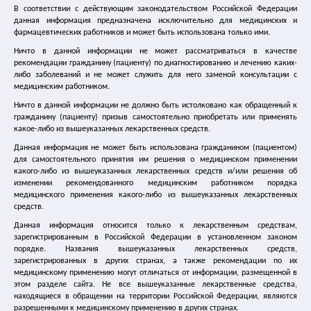
В соответствии с действующим законодательством Российской Федерации
Лечение цистита
данная информация предназначена исключительно для медицинских и
фармацевтических работников и может быть использована только ими.
Ничто в данной информации не может рассматриваться в качестве
Лечение ГМП
рекомендации гражданину (пациенту) по диагностированию и лечению каких-
либо заболеваний и не может служить для него заменой консультации с
Спазмекс
медицинским работником.
Ничто в данной информации не должно быть истолковано как обращенный к
гражданину (пациенту) призыв самостоятельно приобретать или применять
Спазмекс 30
какое-либо из вышеуказанных лекарственных средств.
Данная информация не может быть использована гражданином (пациентом)
Упражнения Кегеля
для самостоятельного принятия им решения о медицинском применении
какого-либо из вышеуказанных лекарственных средств и/или решения об
изменении рекомендованного медицинским работником порядка
Где купить спазмекс
медицинского применения какого-либо из вышеуказанных лекарственных
средств.
Статьи и справочные материалы
Данная информация относится только к лекарственным средствам,
зарегистрированным в Российской Федерации в установленном законом
порядке. Названия вышеуказанных лекарственных средств,
Каталог медицинских сайтов
зарегистрированных в других странах, а также рекомендации по их
медицинскому применению могут отличаться от информации, размещенной в
этом разделе сайта. Не все вышеуказанные лекарственные средства,
Главная
|
Лечение энуреза
|
находящиеся в обращении на территории Российской Федерации, являются
Народные средства лечения энуреза
разрешенными к медицинскому применению в других странах.