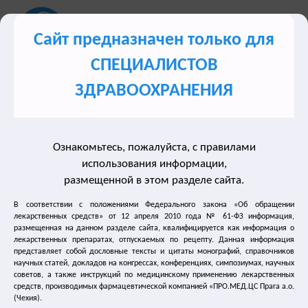
Сайт предназначен только для
СПЕЦИАЛИСТОВ
Сайт для врачей о лечении синдрома гиперактивного
ЗДРАВООХРАНЕНИЯ
мочевого пузыря (ГАМП)
Ознакомьтесь, пожалуйста, с правилами
Разделы сайта
использования информации,
размещенной в этом разделе сайта.
Лечение недержания мочи
В соответствии с положениями Федерального закона «Об обращении
лекарственных средств» от 12 апреля 2010 года № 61-ФЗ информация,
размещенная на данном разделе сайта, квалифицируется как информация о
Нейрогенный мочевой пузырь
лекарственных препаратах, отпускаемых по рецепту. Данная информация
представляет собой дословные тексты и цитаты монографий, справочников
Лечение частого мочеиспускания
научных статей, докладов на конгрессах, конференциях, симпозиумах, научных
советов, а также инструкций по медицинскому применению лекарственных
средств, производимых фармацевтической компанией «ПРО.МЕД.ЦС Прага а.о.
Лечение энуреза
(Чехия).