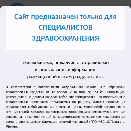
Сайт предназначен только для
СПЕЦИАЛИСТОВ
Сайт для врачей о лечении синдрома гиперактивного
ЗДРАВООХРАНЕНИЯ
мочевого пузыря (ГАМП)
Ознакомьтесь, пожалуйста, с правилами
Разделы сайта
использования информации,
размещенной в этом разделе сайта.
Лечение недержания мочи
В соответствии с положениями Федерального закона «Об обращении
лекарственных средств» от 12 апреля 2010 года № 61-ФЗ информация,
размещенная на данном разделе сайта, квалифицируется как информация о
Нейрогенный мочевой пузырь
лекарственных препаратах, отпускаемых по рецепту. Данная информация
представляет собой дословные тексты и цитаты монографий, справочников
Лечение частого мочеиспускания
научных статей, докладов на конгрессах, конференциях, симпозиумах, научных
советов, а также инструкций по медицинскому применению лекарственных
средств, производимых фармацевтической компанией «ПРО.МЕД.ЦС Прага а.о.
Лечение энуреза
(Чехия).