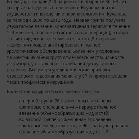
В нем участвовали 220 пациенток в возрасте 36–68 лет,
которые находились на лечении в Научном центре
акушерства, гинекологии и перинатологии им. Кулакова
за период с 2006 по 2012 годы. Первая группа получала
двухэтапное лечение (консервативная терапия в течение
1–3 месяцев, а после антистрессовая операция), вторая –
только хирургическое вмешательство. До терапии
пациентки прошли анкетирование и полное
урологическое обследование. Более чем у половины
пациенток из обеих групп отмечалась нестабильность
детрузора, у остальных – колебания детрузорного
давления. Все имели уродинамические признаки
стрессового недержания мочи, а у 87 % присутствовали
также трофические нарушения.
В качестве хирургического вмешательства:
в первой группе 76 пациенткам выполнены
слинговые операции, а 44 – парауретральное
введение объемообразующих жидкостей;
во второй группе 54 женщинам проведены
слинговые вмешательства, а 46 – парауретральное
введение объемообразующих жидкостей.