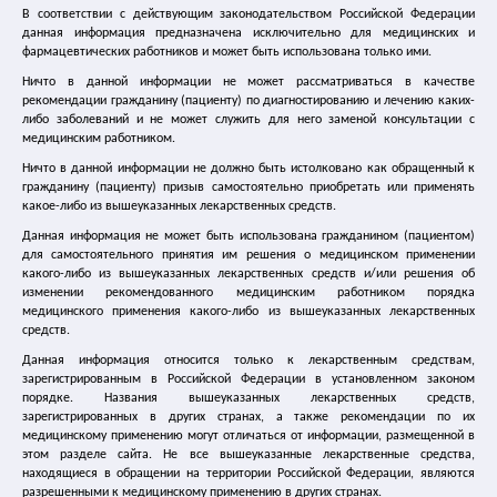
В соответствии с действующим законодательством Российской Федерации
Лечение цистита
данная информация предназначена исключительно для медицинских и
фармацевтических работников и может быть использована только ими.
Ничто в данной информации не может рассматриваться в качестве
Лечение ГМП
рекомендации гражданину (пациенту) по диагностированию и лечению каких-
либо заболеваний и не может служить для него заменой консультации с
Спазмекс
медицинским работником.
Ничто в данной информации не должно быть истолковано как обращенный к
гражданину (пациенту) призыв самостоятельно приобретать или применять
Спазмекс 30
какое-либо из вышеуказанных лекарственных средств.
Данная информация не может быть использована гражданином (пациентом)
Упражнения Кегеля
для самостоятельного принятия им решения о медицинском применении
какого-либо из вышеуказанных лекарственных средств и/или решения об
изменении рекомендованного медицинским работником порядка
Где купить спазмекс
медицинского применения какого-либо из вышеуказанных лекарственных
средств.
Статьи и справочные материалы
Данная информация относится только к лекарственным средствам,
зарегистрированным в Российской Федерации в установленном законом
порядке. Названия вышеуказанных лекарственных средств,
Каталог медицинских сайтов
зарегистрированных в других странах, а также рекомендации по их
медицинскому применению могут отличаться от информации, размещенной в
этом разделе сайта. Не все вышеуказанные лекарственные средства,
Главная
|
Информация
|
находящиеся в обращении на территории Российской Федерации, являются
Тактика ведения пациенток со смешанным недержанием
разрешенными к медицинскому применению в других странах.