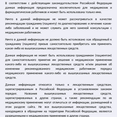
В соответствии с действующим законодательством Российской Федерации
Лечение цистита
данная информация предназначена исключительно для медицинских и
фармацевтических работников и может быть использована только ими.
Ничто в данной информации не может рассматриваться в качестве
Лечение ГМП
рекомендации гражданину (пациенту) по диагностированию и лечению каких-
либо заболеваний и не может служить для него заменой консультации с
Спазмекс
медицинским работником.
Ничто в данной информации не должно быть истолковано как обращенный к
гражданину (пациенту) призыв самостоятельно приобретать или применять
Спазмекс 30
какое-либо из вышеуказанных лекарственных средств.
Данная информация не может быть использована гражданином (пациентом)
Упражнения Кегеля
для самостоятельного принятия им решения о медицинском применении
какого-либо из вышеуказанных лекарственных средств и/или решения об
изменении рекомендованного медицинским работником порядка
Где купить спазмекс
медицинского применения какого-либо из вышеуказанных лекарственных
средств.
Статьи и справочные материалы
Данная информация относится только к лекарственным средствам,
зарегистрированным в Российской Федерации в установленном законом
порядке. Названия вышеуказанных лекарственных средств,
Каталог медицинских сайтов
зарегистрированных в других странах, а также рекомендации по их
медицинскому применению могут отличаться от информации, размещенной в
этом разделе сайта. Не все вышеуказанные лекарственные средства,
Главная
|
Новости
|
находящиеся в обращении на территории Российской Федерации, являются
30.06.2016 Доказана неэффективность лечения
разрешенными к медицинскому применению в других странах.