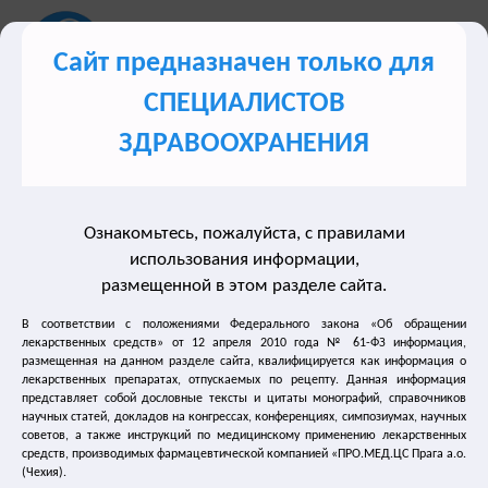
Сайт предназначен только для
СПЕЦИАЛИСТОВ
Сайт для врачей о лечении синдрома гиперактивного
ЗДРАВООХРАНЕНИЯ
мочевого пузыря (ГАМП)
Ознакомьтесь, пожалуйста, с правилами
Разделы сайта
использования информации,
размещенной в этом разделе сайта.
Лечение недержания мочи
В соответствии с положениями Федерального закона «Об обращении
лекарственных средств» от 12 апреля 2010 года № 61-ФЗ информация,
размещенная на данном разделе сайта, квалифицируется как информация о
Нейрогенный мочевой пузырь
лекарственных препаратах, отпускаемых по рецепту. Данная информация
представляет собой дословные тексты и цитаты монографий, справочников
Лечение частого мочеиспускания
научных статей, докладов на конгрессах, конференциях, симпозиумах, научных
советов, а также инструкций по медицинскому применению лекарственных
средств, производимых фармацевтической компанией «ПРО.МЕД.ЦС Прага а.о.
Лечение энуреза
(Чехия).