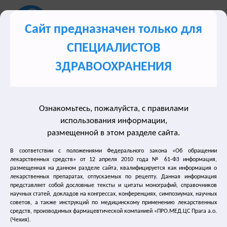
Сайт предназначен только для
СПЕЦИАЛИСТОВ
Сайт для врачей о лечении синдрома гиперактивного
ЗДРАВООХРАНЕНИЯ
мочевого пузыря (ГАМП)
Ознакомьтесь, пожалуйста, с правилами
Разделы сайта
использования информации,
размещенной в этом разделе сайта.
Лечение недержания мочи
В соответствии с положениями Федерального закона «Об обращении
лекарственных средств» от 12 апреля 2010 года № 61-ФЗ информация,
размещенная на данном разделе сайта, квалифицируется как информация о
Нейрогенный мочевой пузырь
лекарственных препаратах, отпускаемых по рецепту. Данная информация
представляет собой дословные тексты и цитаты монографий, справочников
Лечение частого мочеиспускания
научных статей, докладов на конгрессах, конференциях, симпозиумах, научных
советов, а также инструкций по медицинскому применению лекарственных
средств, производимых фармацевтической компанией «ПРО.МЕД.ЦС Прага а.о.
Лечение энуреза
(Чехия).