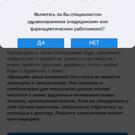
работника!
20.06.17
Поздравляем Вас с Днем медицинского
Являетесь ли Вы специалистом
работника!
здравоохранения (медицинским или
фармацевтическим работником)?
Уважаемые коллеги!
Поздравляем Вас с Днем медицинского работника!
ДА
НЕТ
Желаем Вам профессиональных успехов в вашем
благородном и таком необходимом труде, уважения и
любви коллег и пациентов, долгих и счастливых лет
жизни, крепкого здоровья, душевного тепла и любви!
Рады сотрудничать с Вами!
Обращаем ваше внимание! Эта статья не является
призывом к самолечению. Она написана и
опубликована для повышения уровня знаний
читателя о своём здоровье и понимания схемы
лечения, прописанной врачом. Если вы обнаружили у
себя схожие симптомы, обязательно обратитесь за
помощью к доктору. Помните: самолечение может
вам навредить.