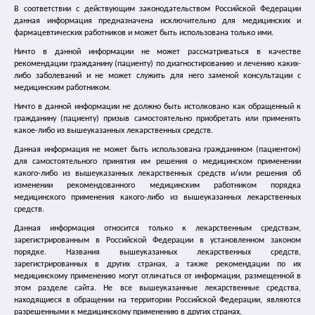
В соответствии с действующим законодательством Российской Федерации
Лечение цистита
данная информация предназначена исключительно для медицинских и
фармацевтических работников и может быть использована только ими.
Ничто в данной информации не может рассматриваться в качестве
Лечение ГМП
рекомендации гражданину (пациенту) по диагностированию и лечению каких-
либо заболеваний и не может служить для него заменой консультации с
Спазмекс
медицинским работником.
Ничто в данной информации не должно быть истолковано как обращенный к
гражданину (пациенту) призыв самостоятельно приобретать или применять
Спазмекс 30
какое-либо из вышеуказанных лекарственных средств.
Данная информация не может быть использована гражданином (пациентом)
Упражнения Кегеля
для самостоятельного принятия им решения о медицинском применении
какого-либо из вышеуказанных лекарственных средств и/или решения об
изменении рекомендованного медицинским работником порядка
Где купить спазмекс
медицинского применения какого-либо из вышеуказанных лекарственных
средств.
Статьи и справочные материалы
Данная информация относится только к лекарственным средствам,
зарегистрированным в Российской Федерации в установленном законом
порядке. Названия вышеуказанных лекарственных средств,
Каталог медицинских сайтов
зарегистрированных в других странах, а также рекомендации по их
медицинскому применению могут отличаться от информации, размещенной в
этом разделе сайта. Не все вышеуказанные лекарственные средства,
Главная
|
Новости
|
находящиеся в обращении на территории Российской Федерации, являются
20.06.2017 Поздравляем Вас с Днем медицинского
разрешенными к медицинскому применению в других странах.