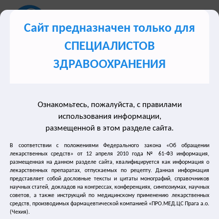
Сайт предназначен только для
СПЕЦИАЛИСТОВ
Сайт для врачей о лечении синдрома гиперактивного
ЗДРАВООХРАНЕНИЯ
мочевого пузыря (ГАМП)
Ознакомьтесь, пожалуйста, с правилами
Разделы сайта
использования информации,
размещенной в этом разделе сайта.
Лечение недержания мочи
В соответствии с положениями Федерального закона «Об обращении
лекарственных средств» от 12 апреля 2010 года № 61-ФЗ информация,
размещенная на данном разделе сайта, квалифицируется как информация о
Нейрогенный мочевой пузырь
лекарственных препаратах, отпускаемых по рецепту. Данная информация
представляет собой дословные тексты и цитаты монографий, справочников
Лечение частого мочеиспускания
научных статей, докладов на конгрессах, конференциях, симпозиумах, научных
советов, а также инструкций по медицинскому применению лекарственных
средств, производимых фармацевтической компанией «ПРО.МЕД.ЦС Прага а.о.
Лечение энуреза
(Чехия).