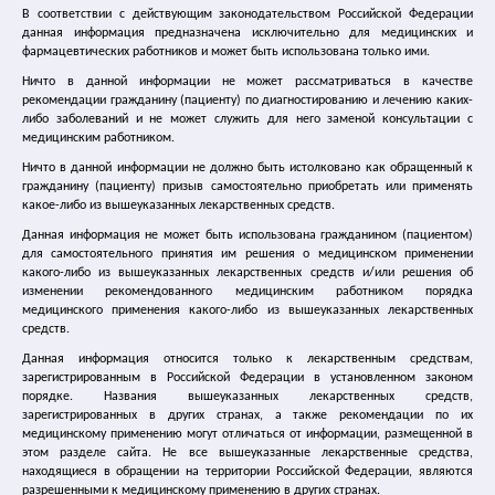
В соответствии с действующим законодательством Российской Федерации
Лечение цистита
данная информация предназначена исключительно для медицинских и
фармацевтических работников и может быть использована только ими.
Ничто в данной информации не может рассматриваться в качестве
Лечение ГМП
рекомендации гражданину (пациенту) по диагностированию и лечению каких-
либо заболеваний и не может служить для него заменой консультации с
Спазмекс
медицинским работником.
Ничто в данной информации не должно быть истолковано как обращенный к
гражданину (пациенту) призыв самостоятельно приобретать или применять
Спазмекс 30
какое-либо из вышеуказанных лекарственных средств.
Данная информация не может быть использована гражданином (пациентом)
Упражнения Кегеля
для самостоятельного принятия им решения о медицинском применении
какого-либо из вышеуказанных лекарственных средств и/или решения об
изменении рекомендованного медицинским работником порядка
Где купить спазмекс
медицинского применения какого-либо из вышеуказанных лекарственных
средств.
Статьи и справочные материалы
Данная информация относится только к лекарственным средствам,
зарегистрированным в Российской Федерации в установленном законом
порядке. Названия вышеуказанных лекарственных средств,
Каталог медицинских сайтов
зарегистрированных в других странах, а также рекомендации по их
медицинскому применению могут отличаться от информации, размещенной в
этом разделе сайта. Не все вышеуказанные лекарственные средства,
Главная
|
Новости
|
находящиеся в обращении на территории Российской Федерации, являются
16.09.2015 Опровергнута связь между вибрационной
разрешенными к медицинскому применению в других странах.