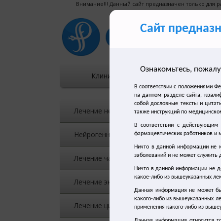
Внимание!!! Данный сайт предназначен только для 
Сайт предназ
Ознакомьтесь, пожалу
Клиническое течение
В соответствии с положениями Ф
Гл
на данном разделе сайта, квали
собой дословные тексты и цитаты
16
Лечение недержания мочи
также инструкций по медицинско
эк
В соответствии с действующим
Нейрогенный мочевой пузырь
фармацевтических работников и м
Ничто в данной информации не м
Ка
заболеваний и не может служить 
Лечение частого мочеиспускания
ст
яв
Ничто в данной информации не д
какое-либо из вышеуказанных лек
на
Лечение энуреза
Данная информация не может бы
В 
какого-либо из вышеуказанных л
пр
Лечение цистита
применения какого-либо из вышеу
По
Данная информация относится т