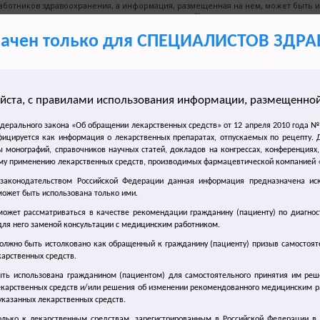
работников здравоохранения, а информация, размещенная на нем, может быть и
медицинских целей!
начен только для СПЕЦИАЛИСТОВ ЗД
Сайт для врачей о лечении синдрома
гиперактивного мочевого пузыря (ГАМП)
йста, с правилами использования информации, размещенной 
Новости
Статьи
едерального закона «Об обращении лекарственных средств» от 12 апреля 2010 года 
авная
|
Новости
|
фицируется как информация о лекарственных препаратах, отпускаемых по рецепту.
 монографий, справочников научных статей, докладов на конгрессах, конференциях,
.02.2017 Оценена экономическая эффективность разных методо
му применению лекарственных средств, производимых фармацевтической компанией «П
ономическая эффективность разных методов терапии н
 законодательством Российской Федерации данная информация предназначена ис
ожет быть использована только ими.
ожет рассматриваться в качестве рекомендации гражданину (пациенту) по диагно
надские ученые сравнили экономическую эффективность различ
для него заменой консультации с медицинским работником.
рессового недержания мочи у женщин. Исследователи пришли к 
ляется более выгодным по сравнению с использованием вагинал
олжно быть истолковано как обращенный к гражданину (пациенту) призыв самостоят
арственных средств.
учной работы были опубликованы в Международном журнале аку
ть использована гражданином (пациентом) для самостоятельного принятия им ре
научной работе были рассмотрены данные о состоянии здоровь
екарственных средств и/или решения об изменении рекомендованного медицинским 
и напряжении и перенесших операцию по поводу него. Период на
казанных лекарственных средств.
 итогам исследования оказалось, что использование в ходе хи
олько к лекарственным средствам, зарегистрированным в Российской Федерации в 