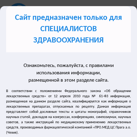
Сайт предназначен только для
СПЕЦИАЛИСТОВ
Сайт для врачей о лечении синдрома гиперактивного
ЗДРАВООХРАНЕНИЯ
мочевого пузыря (ГАМП)
Ознакомьтесь, пожалуйста, с правилами
Разделы сайта
использования информации,
размещенной в этом разделе сайта.
Лечение недержания мочи
В соответствии с положениями Федерального закона «Об обращении
лекарственных средств» от 12 апреля 2010 года № 61-ФЗ информация,
размещенная на данном разделе сайта, квалифицируется как информация о
Нейрогенный мочевой пузырь
лекарственных препаратах, отпускаемых по рецепту. Данная информация
представляет собой дословные тексты и цитаты монографий, справочников
Лечение частого мочеиспускания
научных статей, докладов на конгрессах, конференциях, симпозиумах, научных
советов, а также инструкций по медицинскому применению лекарственных
средств, производимых фармацевтической компанией «ПРО.МЕД.ЦС Прага а.о.
Лечение энуреза
(Чехия).