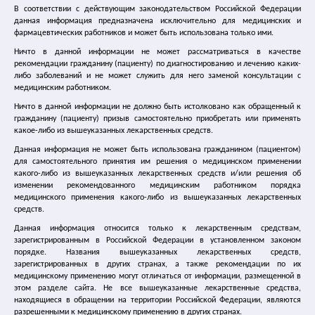
В соответствии с действующим законодательством Российской Федерации
Лечение цистита
данная информация предназначена исключительно для медицинских и
фармацевтических работников и может быть использована только ими.
Ничто в данной информации не может рассматриваться в качестве
Лечение ГМП
рекомендации гражданину (пациенту) по диагностированию и лечению каких-
либо заболеваний и не может служить для него заменой консультации с
Спазмекс
медицинским работником.
Ничто в данной информации не должно быть истолковано как обращенный к
гражданину (пациенту) призыв самостоятельно приобретать или применять
Спазмекс 30
какое-либо из вышеуказанных лекарственных средств.
Данная информация не может быть использована гражданином (пациентом)
Упражнения Кегеля
для самостоятельного принятия им решения о медицинском применении
какого-либо из вышеуказанных лекарственных средств и/или решения об
изменении рекомендованного медицинским работником порядка
Где купить спазмекс
медицинского применения какого-либо из вышеуказанных лекарственных
средств.
Статьи и справочные материалы
Данная информация относится только к лекарственным средствам,
зарегистрированным в Российской Федерации в установленном законом
порядке. Названия вышеуказанных лекарственных средств,
Каталог медицинских сайтов
зарегистрированных в других странах, а также рекомендации по их
медицинскому применению могут отличаться от информации, размещенной в
этом разделе сайта. Не все вышеуказанные лекарственные средства,
Главная
|
Новости
|
находящиеся в обращении на территории Российской Федерации, являются
15.06.2015 Инъекции мышечных клеток при недержании
разрешенными к медицинскому применению в других странах.